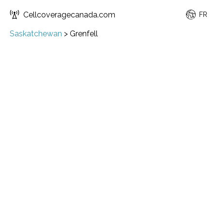
Cellcoveragecanada.com
FR
Saskatchewan
>
Grenfell