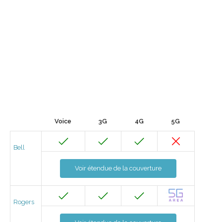
Voice
3G
4G
5G
Bell
Voir étendue de la couverture
Rogers