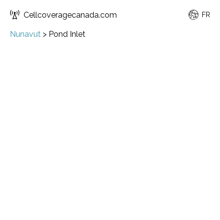
Cellcoveragecanada.com
FR
Nunavut
>
Pond Inlet