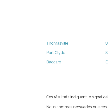
Thomasville
U
Port Clyde
S
Baccaro
E
Ces résultats indiquent le signal c
Nous sommes persuadés que ces rés