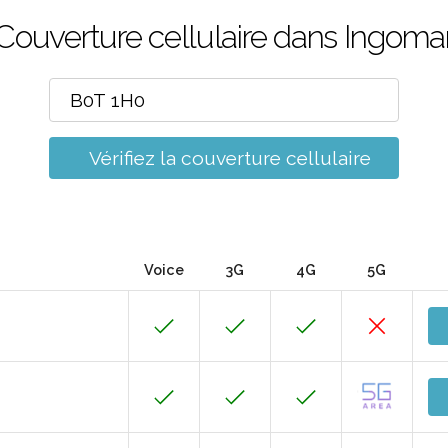
Couverture cellulaire dans Ingoma
Vérifiez la couverture cellulaire
Voice
3G
4G
5G