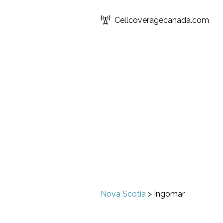
Cellcoveragecanada.com
Nova Scotia
>
Ingomar