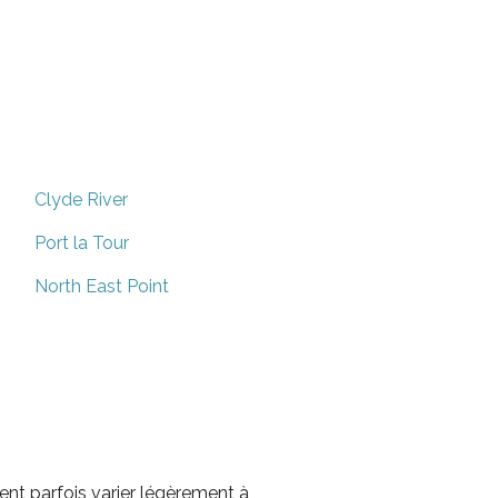
Clyde River
Port la Tour
North East Point
nt parfois varier légèrement à