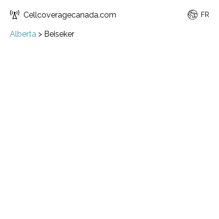
Cellcoveragecanada.com
FR
Alberta
>
Beiseker